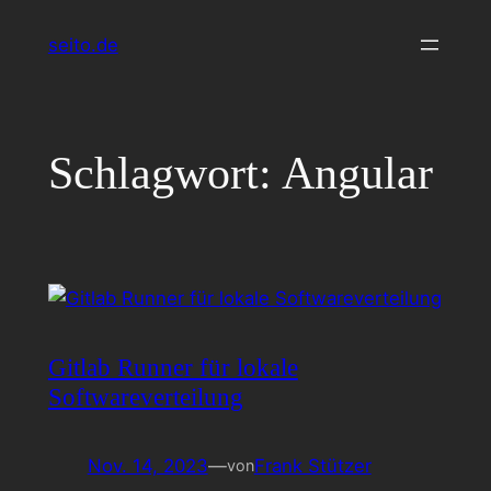
Zum
seito.de
Inhalt
springen
Schlagwort:
Angular
Gitlab Runner für lokale
Softwareverteilung
Nov. 14, 2023
—
Frank Stützer
von